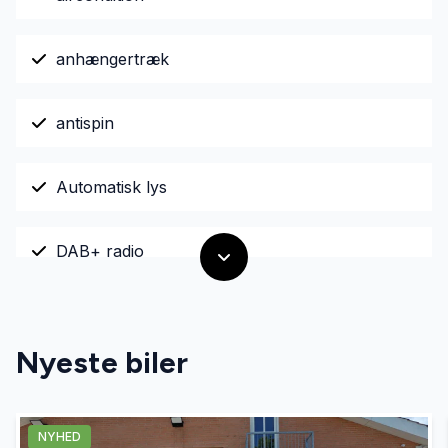
anhængertræk
antispin
Automatisk lys
DAB+ radio
el-klapbare sidespejle med varme
Nyeste biler
el-ruder
NYHED
ESP