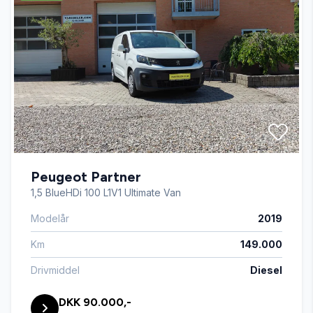
fartpilot
fjernbetjent centrallås
højdejusterbart førersæde
Peugeot Partner
håndfri til mobil
1,5 BlueHDi 100 L1V1 Ultimate Van
Modelår
2019
kurvelys
Km
149.000
kørecomputer
Drivmiddel
Diesel
DKK 90.000,-
LED kørelys