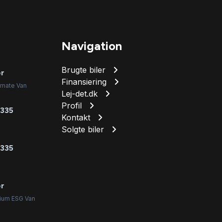
Navigation
Brugte biler
er
Finansiering
imate Van
Lej-det.dk
Profil
 335
Kontakt
Solgte biler
 335
er
mium ESG Van