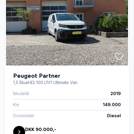
fartpilot
fjernbetjent centrallås
højdejusterbart førersæde
Peugeot Partner
håndfri til mobil
1,5 BlueHDi 100 L1V1 Ultimate Van
Modelår
2019
kørecomputer
Km
149.000
multifunktionsrat
Drivmiddel
Diesel
DKK 90.000,-
musikstreaming via Bluetooth