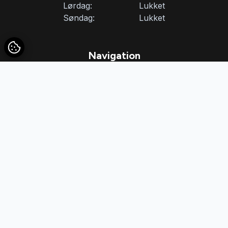
Lørdag:
Lukket
Søndag:
Lukket
Navigation
Brugte biler
Finansiering
Lej-det.dk
Profil
Kontakt
Solgte biler
Vi er specialiseret i salg af kvalitetsbiler, og en uautoriseret forhandler
af forskellige bilmærker.
Varebiler.com © 2026