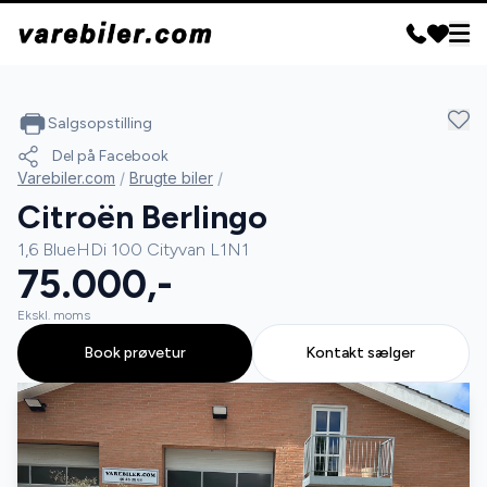
Salgsopstilling
Del på Facebook
Varebiler.com
/
Brugte biler
/
Citroën Berlingo
1,6 BlueHDi 100 Cityvan L1N1
75.000,-
Ekskl. moms
Book prøvetur
Kontakt sælger