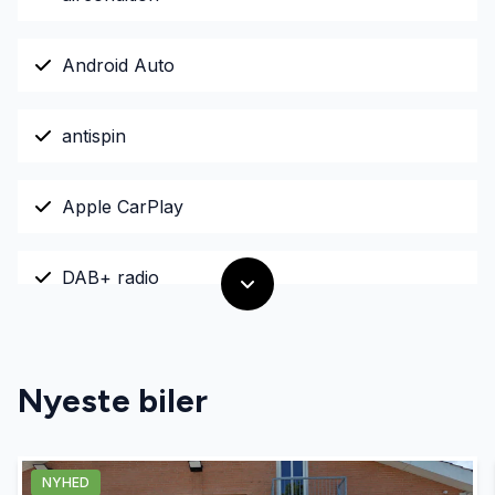
Android Auto
antispin
Apple CarPlay
DAB+ radio
dæktryksmåler
Nyeste biler
el-spejle med varme
NYHED
ESP