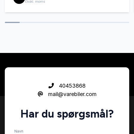
Ekskl. moms
stofindtræk
sædevarme
udvendig temperaturmåler
40453868
mail@varebiler.com
Har du spørgsmål?
Navn