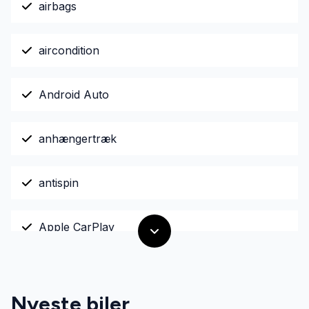
airbags
aircondition
Android Auto
anhængertræk
antispin
Apple CarPlay
Automatisk lys
Nyeste biler