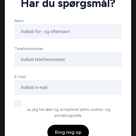
Har du spørgsmål?
musikstreaming via Bluetooth
Navn
parkeringssensor (bag)
Regnsensor
Telefonnummer
stofindtræk
E-mail
sædevarme
tagræling
Ja, jeg har læst og accepterer jeres cookie- og
privatlivspolitik
tågelygter
Ring mig op