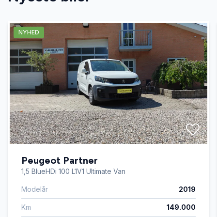
bakkamera
NYHED
DAB+ radio
dæktryksmåler
el-ruder
el-spejle med varme
Peugeot Partner
ESP
1,5 BlueHDi 100 L1V1 Ultimate Van
Modelår
2019
fartpilot
Km
149.000