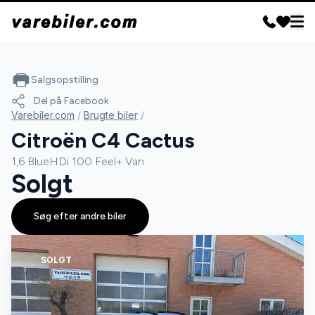
Salgsopstilling
Del på Facebook
Varebiler.com
/
Brugte biler
/
Citroën C4 Cactus
1,6 BlueHDi 100 Feel+ Van
Solgt
Søg efter andre biler
SOLGT