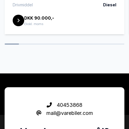
fjernbetjent centrallås
Drivmiddel
Diesel
DKK 90.000,-
højdejusterbart førersæde
Ekskl. moms
håndfri til mobil
kurvelys
kørecomputer
læderrat
40453868
mail@varebiler.com
multifunktionsrat