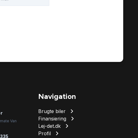
Navigation
Brugte biler
er
Finansiering
imate Van
Lej-det.dk
Profil
 335