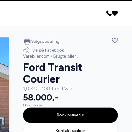
Salgsopstilling
Del på Facebook
Varebiler.com
/
Brugte biler
/
Ford Transit
Courier
1,0 SCTi 100 Trend Van
58.000,-
Ekskl. moms
Book prøvetur
Kontakt sælger