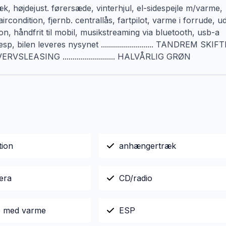
k, højdejust. førersæde, vinterhjul, el-sidespejle m/varme,
condition, fjernb. centrallås, fartpilot, varme i forrude, ud
n, håndfrit til mobil, musikstreaming via bluetooth, usb-a
p, bilen leveres nysynet .......................... TANDREM SKIF
VERVSLEASING .......................... HALVÅRLIG GRØN
tion
anhængertræk
era
CD/radio
le med varme
ESP