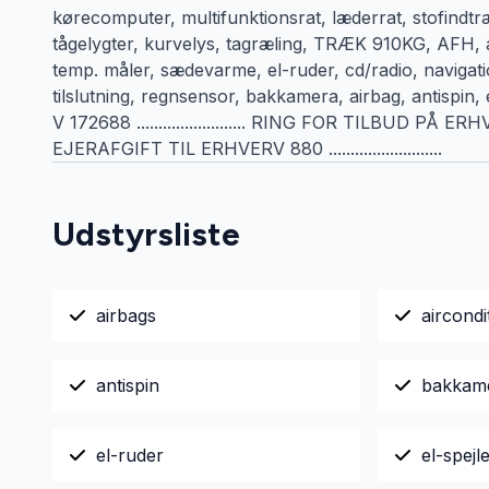
kørecomputer, multifunktionsrat, læderrat, stofindtræ
tågelygter, kurvelys, tagræling, TRÆK 910KG, AFH, air
temp. måler, sædevarme, el-ruder, cd/radio, navigatio
tilslutning, regnsensor, bakkamera, airbag, antispin, es
V 172688 ......................... RING FOR TILBUD PÅ ERH
EJERAFGIFT TIL ERHVERV 880 ..........................
Udstyrsliste
airbags
aircondi
antispin
bakkam
el-ruder
el-spej