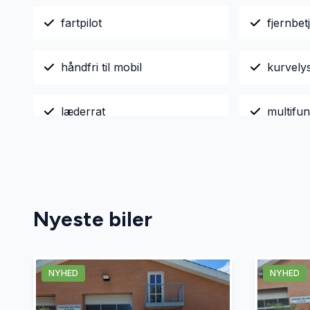
fartpilot
fjernbet
håndfri til mobil
kurvely
læderrat
multifun
navigation
opvarme
stofindtræk
sædeva
Nyeste biler
tågelygter
udvendi
NYHED
NYHED
vinterhjul