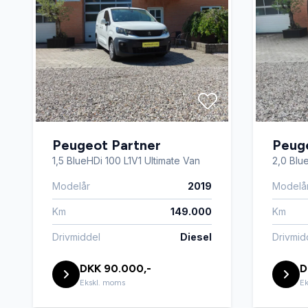
Peugeot Partner
Peug
1,5 BlueHDi 100 L1V1 Ultimate Van
2,0 Blu
Modelår
2019
Modelå
Km
149.000
Km
Drivmiddel
Diesel
Drivmid
DKK 90.000,-
D
Ekskl. moms
Ek