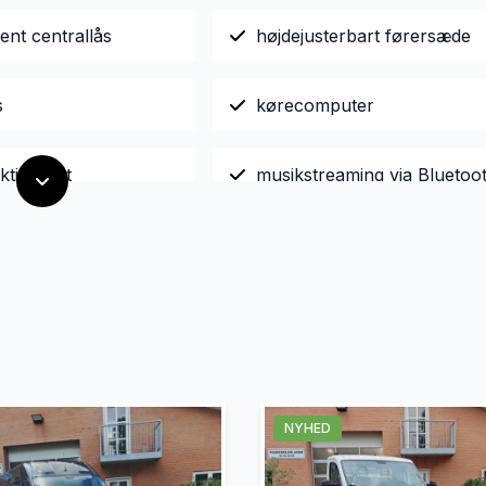
jent centrallås
højdejusterbart førersæde
s
kørecomputer
ktionsrat
musikstreaming via Bluetoo
t forrude
Regnsensor
rme
tagræling
g temperaturmåler
USB-A tilslutning
NYHED