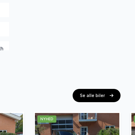
th
Se alle biler
NYHED