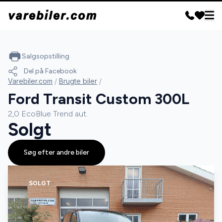
Salgsopstilling
Del på Facebook
Varebiler.com
/
Brugte biler
/
Ford Transit Custom 300L
2,0 EcoBlue Trend aut.
Solgt
Søg efter andre biler
SOLGT