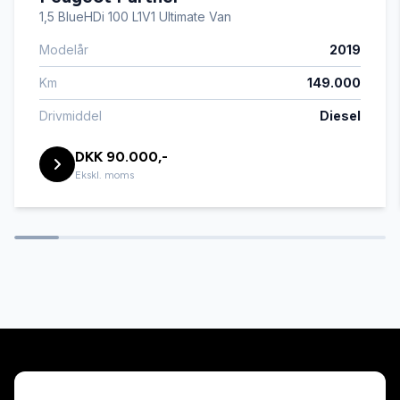
1,5 BlueHDi 100 L1V1 Ultimate Van
Modelår
2019
Km
149.000
Drivmiddel
Diesel
DKK 90.000,-
Ekskl. moms