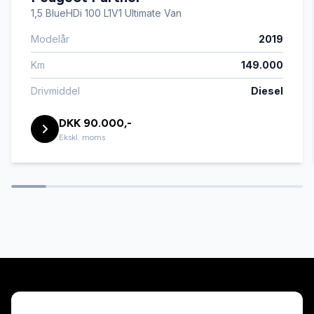
1,5 BlueHDi 100 L1V1 Ultimate Van
Modelår
2019
Km
149.000
Drivmiddel
Diesel
DKK 90.000,-
Ekskl. moms