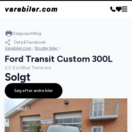
Salgsopstilling
Del på Facebook
Varebiler.com
/
Brugte biler
/
Ford Transit Custom 300L
2,0 EcoBlue Trend aut.
Solgt
Søg efter andre biler
SOLGT