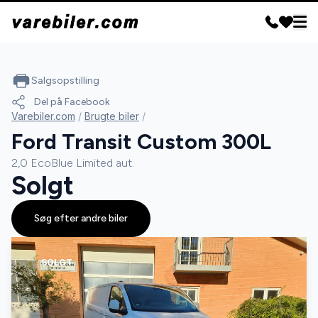
Salgsopstilling
Del på Facebook
Varebiler.com
/
Brugte biler
/
Ford Transit Custom 300L
2,0 EcoBlue Limited aut.
Solgt
Søg efter andre biler
SOLGT