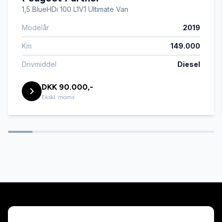
1,5 BlueHDi 100 L1V1 Ultimate Van
Modelår
2019
Km
149.000
Drivmiddel
Diesel
DKK 90.000,-
Ekskl. moms