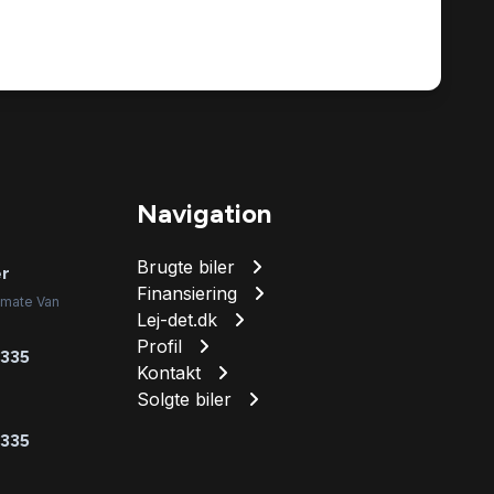
Navigation
Brugte biler
er
Finansiering
imate Van
Lej-det.dk
Profil
 335
Kontakt
Solgte biler
 335