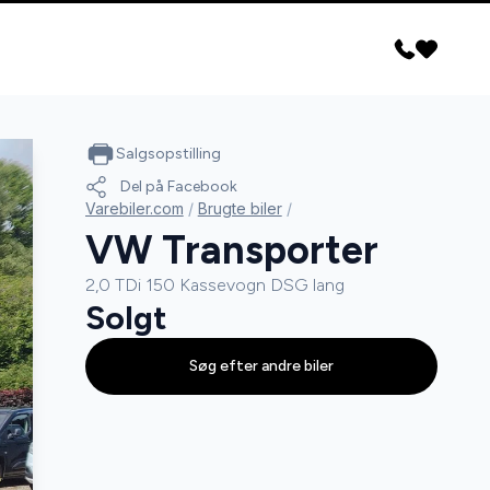
Salgsopstilling
Del på Facebook
Varebiler.com
/
Brugte biler
/
VW Transporter
2,0 TDi 150 Kassevogn DSG lang
Solgt
Søg efter andre biler