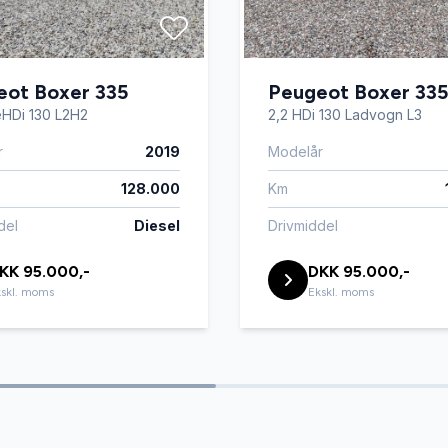
eot Boxer 335
Peugeot Boxer 335
eHDi 130 L2H2
2,2 HDi 130 Ladvogn L3
r
2019
Modelår
128.000
Km
del
Diesel
Drivmiddel
KK 95.000,-
DKK 95.000,-
skl. moms
Ekskl. moms