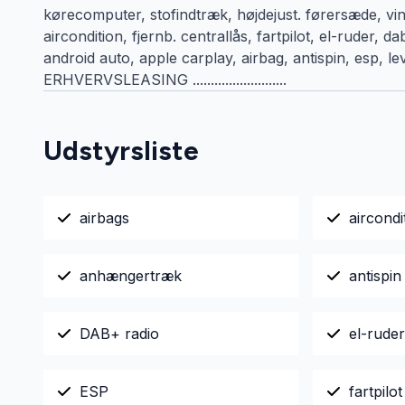
kørecomputer, stofindtræk, højdejust. førersæde, v
aircondition, fjernb. centrallås, fartpilot, el-ruder, d
android auto, apple carplay, airbag, antispin, esp, levere
ERHVERVSLEASING ..........................
Udstyrsliste
airbags
aircondi
anhængertræk
antispin
DAB+ radio
el-ruder
ESP
fartpilot