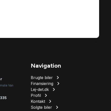
Navigation
Brugte biler
er
Finansiering
imate Van
Lej-det.dk
Profil
 335
Kontakt
Solgte biler