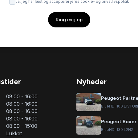
Ja, jeg har læst og accepterer jeres cookie- og privatlivspolitik
Ring mig op
stider
Nyheder
08:00 - 16:00
Peugeot Partn
08:00 - 16:00
BlueHDi 100 L1V1 Ult
08:00 - 16:00
08:00 - 16:00
Peugeot Boxer
08:00 - 15:00
BlueHDi 130 L2H2
Lukket