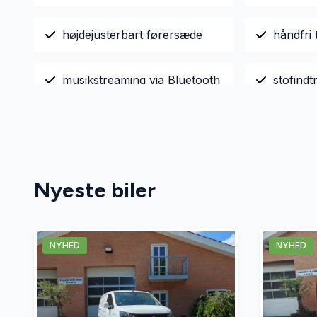
højdejusterbart førersæde
håndfri t
musikstreaming via Bluetooth
stofind
Nyeste biler
NYHED
NYHED