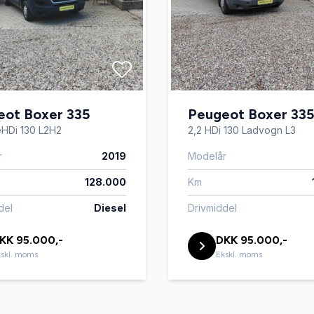
eot Boxer 335
Peugeot Boxer 335
eHDi 130 L2H2
2,2 HDi 130 Ladvogn L3
r
2019
Modelår
128.000
Km
del
Diesel
Drivmiddel
KK 95.000,-
DKK 95.000,-
skl. moms
Ekskl. moms