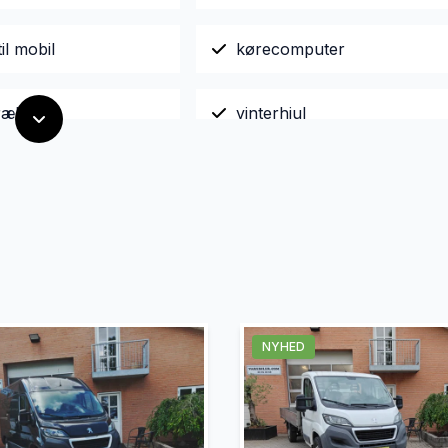
il mobil
kørecomputer
træk
vinterhjul
NYHED