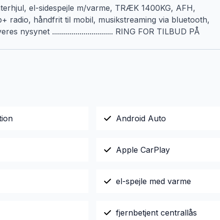
interhjul, el-sidespejle m/varme, TRÆK 1400KG, AFH,
ab+ radio, håndfrit til mobil, musikstreaming via bluetooth,
s nysynet ............................... RING FOR TILBUD PÅ
tion
Android Auto
Apple CarPlay
el-spejle med varme
fjernbetjent centrallås