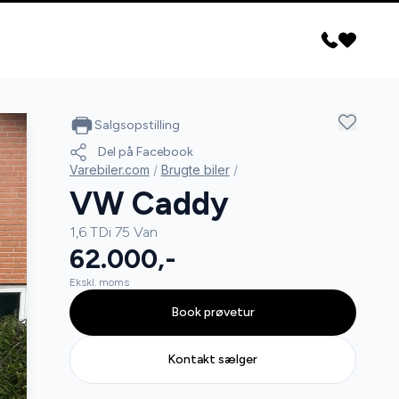
Salgsopstilling
Del på Facebook
Varebiler.com
/
Brugte biler
/
VW Caddy
1,6 TDi 75 Van
62.000,-
Ekskl. moms
Book prøvetur
Kontakt sælger