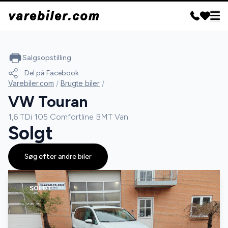
Salgsopstilling
Del på Facebook
Varebiler.com
/
Brugte biler
/
VW Touran
1,6 TDi 105 Comfortline BMT Van
Solgt
Søg efter andre biler
SOLGT