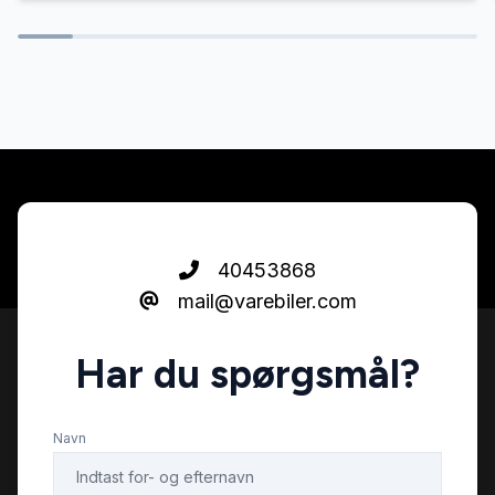
Sædevarme
Tonede ruder
40453868
mail@varebiler.com
Har du spørgsmål?
Navn