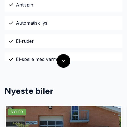
Antispin
Automatisk lys
El-ruder
El-spejle med varme
Fartpilot
Nyeste biler
Fjernbetjent centrallås
NYHED
Fuldautomatisk klimaanlæg