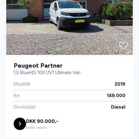
Højdejusterbare forsæder
Kørecomputer
Lygtevasker
Peugeot Partner
Læderrat
1,5 BlueHDi 100 L1V1 Ultimate Van
Modelår
2019
Parkeringssensor bagved
Km
149.000
Sportssæder
Drivmiddel
Diesel
DKK 90.000,-
Stofsæder
Ekskl. moms