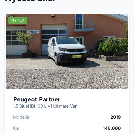
Automatgear
NYHED
Bluetooth
DAB+ radio
Dæktryksystem
El-ruder
Peugeot Partner
El-spejle med varme
1,5 BlueHDi 100 L1V1 Ultimate Van
Modelår
2019
Fartpilot
Km
149.000