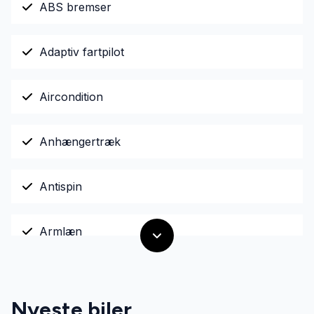
ABS bremser
Adaptiv fartpilot
Aircondition
Anhængertræk
Antispin
Armlæn
Auto. start/stop
Nyeste biler