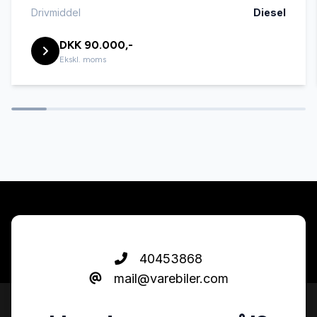
Fjernbetjent centrallås
Drivmiddel
Diesel
DKK 90.000,-
Højdejusterbart førersæde
Ekskl. moms
Infocenter
Kørecomputer
Læderrat
Musikstreaming via bluetooth
40453868
mail@varebiler.com
Parkeringssensor bagved