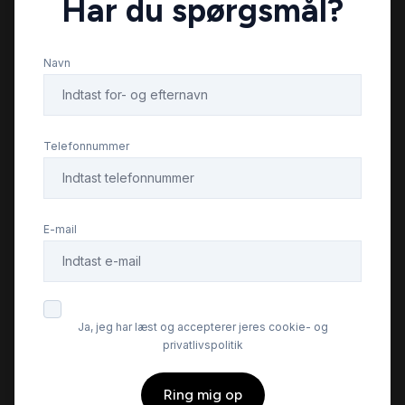
Har du spørgsmål?
Servostyring
Navn
Startspærre
Stofsæder
Telefonnummer
Sædevarme
E-mail
USB tilslutning
Ja, jeg har læst og accepterer jeres cookie- og
privatlivspolitik
Ring mig op